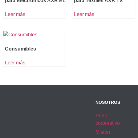
para Electrónicos AXR EL
para Textiles AXR TX
Leer más
Leer más
Consumibles
Leer más
NOSOTROS
Perfil
corporativo
Misión