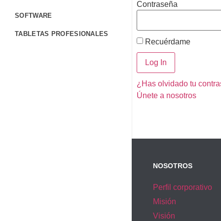
Contraseña
SOFTWARE
TABLETAS PROFESIONALES
Recuérdame
TERMINALES PORTÁTILES
CONTÁCTANOS
¿Has olvidado tu contr
FORMULARIO DE CONTACTO
Únete a nosotros
TRABAJA CON NOSOTROS
CORPORATIVO
BLOG
AYUDA
NOSOTROS
Perfil corporativo
Misión
Visión