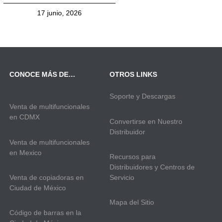
17 junio, 2026
CONOCE MÁS DE…
OTROS LINKS
Soporte y Descargas
Venta de multifuncionales
en CDMX
Convertirse en Nuestro
Distribuidor
Venta de multifuncionales
en Mexico
Recursos para
Distribuidores y Centros de
Venta de copiadoras en
Servicio
Ciudad de México
Mapa del Sitio
Código de barras en la