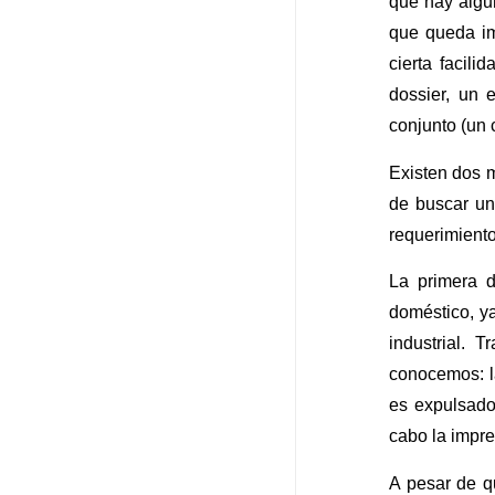
que hay algu
que queda im
cierta facili
dossier, un 
conjunto (un 
Existen dos 
de buscar un
requerimiento
La primera 
doméstico, ya
industrial. 
conocemos: l
es expulsado
cabo la impre
A pesar de q