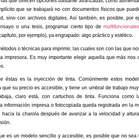
nas que ofrecen opciones bastante avanzadas, como aumentar 
plícito que se trabajará no con documentos físicos que pued
dad, sino con archivos digitales. Así también, es posible, por
ensayo o una tesis, programar cierto tipo de
multifuncionale
capítulo, por ejemplo), ya engrapado: algo práctico y estético.
métodos o técnicas para imprimir, las cuales son con las que 
a impresora. Es muy importante elegir aquella que más nos 
s.
de éstas es la inyección de tinta. Comúnmente estos mod
 que su precio es accesible, y tiene un umbral de trabajo muy
Trabaja, claro está, con cartuchos de tinta. Funciona como
a información impresa o fotocopiada queda registrada en la m
 hacia la charola después de avanzar a la velocidad y altura
sión.
ue es un modelo sencillo y accesible, es posible que no sea 