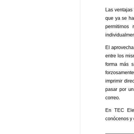
Las ventajas 
que ya se ha
permitirnos
individualmen
El aprovecha
entre los mis
forma más se
forzosament
imprimir dir
pasar por u
correo.
En TEC Elec
conócenos y d