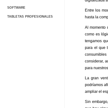
digitalizada 
SOFTWARE
Entre los mo
TABLETAS PROFESIONALES
hasta la comp
TERMINALES PORTÁTILES
Al momento d
como es lógi
CONTÁCTANOS
tengamos que
FORMULARIO DE CONTACTO
para el que 
TRABAJA CON NOSOTROS
consumibles
considerar, 
CORPORATIVO
para nuestros
BLOG
La gran vent
AYUDA
podríamos afi
ampliar el es
Sin embargo,