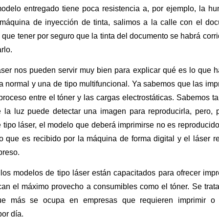
modelo entregado tiene poca resistencia a, por ejemplo, la h
máquina de inyección de tinta, salimos a la calle con el doc
 que tener por seguro que la tinta del documento se habrá corri
rlo.
áser nos pueden servir muy bien para explicar qué es lo que h
a normal y una de tipo multifuncional. Ya sabemos que las im
roceso entre el tóner y las cargas electrostáticas. Sabemos t
 la luz puede detectar una imagen para reproducirla, pero,
 tipo láser, el modelo que deberá imprimirse no es reproducid
no que es recibido por la máquina de forma digital y el láser
preso.
 los modelos de tipo láser están capacitados para ofrecer imp
can el máximo provecho a consumibles como el tóner. Se trata
ue más se ocupa en empresas que requieren imprimir o 
or día.