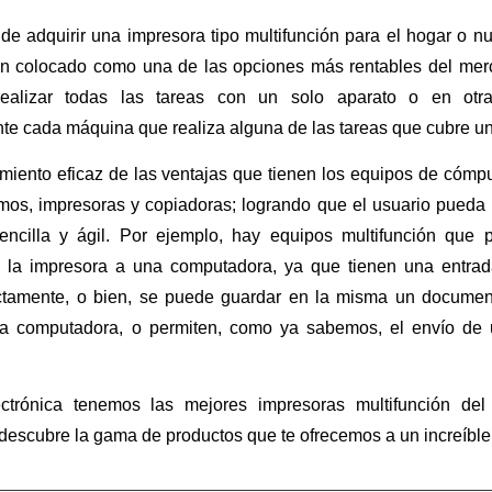
de adquirir una impresora tipo multifunción para el hogar o nu
n colocado como una de las opciones más rentables del merc
 realizar todas las tareas con un solo aparato o en otra
te cada máquina que realiza alguna de las tareas que cubre un
miento eficaz de las ventajas que tienen los equipos de cómp
mos, impresoras y copiadoras; logrando que el usuario pueda r
ncilla y ágil. Por ejemplo, hay equipos multifunción que p
e la impresora a una computadora, ya que tienen una entr
ectamente, o bien, se puede guardar en la misma un document
na computadora, o permiten, como ya sabemos, el envío de
trónica tenemos las mejores impresoras multifunción de
escubre la gama de productos que te ofrecemos a un increíble 