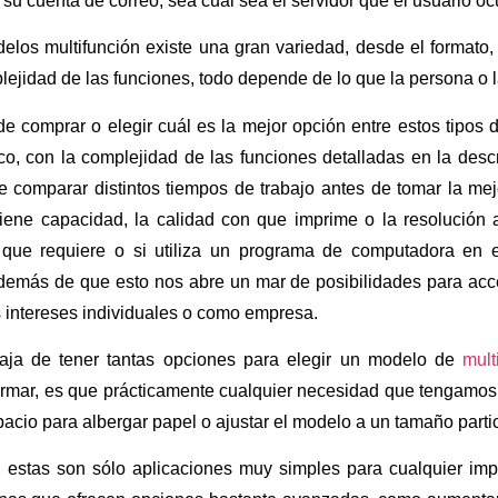
a su cuenta de correo, sea cual sea el servidor que el usuario o
delos multifunción existe una gran variedad, desde el formato
lejidad de las funciones, todo depende de lo que la persona o 
e comprar o elegir cuál es la mejor opción entre estos tipos
co, con la complejidad de las funciones detalladas en la desc
 comparar distintos tiempos de trabajo antes de tomar la mejo
tiene capacidad, la calidad con que imprime o la resolución 
 que requiere o si utiliza un programa de computadora en
además de que esto nos abre un mar de posibilidades para ac
 intereses individuales o como empresa.
aja de tener tantas opciones para elegir un modelo de
mult
rmar, es que prácticamente cualquier necesidad que tengamos, 
pacio para albergar papel o ajustar el modelo a un tamaño partic
 estas son sólo aplicaciones muy simples para cualquier impr