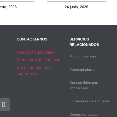
osto, 2026
24 junio, 2026
CONTACTARNOS
SERVICIOS
RELACIONADOS
Nuestras sucursales
Multifuncionales
Formulario de Contacto
Buzón de quejas y
Fotocopiadoras
sugerencias
Consumibles para
impresoras
Impresoras de etiquetas
Código de barras