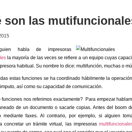
 son las mutifuncional
 2015
guien habla de impresoras
les
la mayoría de las veces se refiere a un equipo cuyas capac
presora habitual. Su nombre lo dice: multifunción, muchas o múl
odas estas funciones se ha coordinado hábilmente la operación
ómputo, así como su capacidad de comunicación.
 funciones nos referimos exactamente? Para empezar hablamo
aneado de un documento o sacarle copias. Antes del boom de
 mediante faxes. Al contrario, por ejemplo, si alguien tom
ra concretar un trámite virtual, las impresoras
multifuncionale