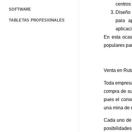
centros
SOFTWARE
Diseño 
TABLETAS PROFESIONALES
para a
aplicac
TERMINALES PORTÁTILES
En esta ocas
CONTÁCTANOS
populares pa
FORMULARIO DE CONTACTO
TRABAJA CON NOSOTROS
Venta en Rut
CORPORATIVO
Toda empresa
BLOG
compra de sus
AYUDA
pues el cons
una mina de 
Cada uno de 
posibilidade