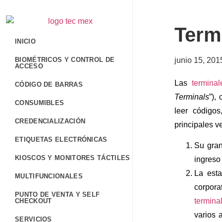
Termi
INICIO
BIOMÉTRICOS Y CONTROL DE
junio 15, 201
ACCESO
Las
terminal
CÓDIGO DE BARRAS
Terminals
”),
CONSUMIBLES
leer código
CREDENCIALIZACIÓN
principales v
ETIQUETAS ELECTRÓNICAS
Su gran
KIOSCOS Y MONITORES TÁCTILES
ingreso 
La esta
MULTIFUNCIONALES
corpora
PUNTO DE VENTA Y SELF
terminal
CHECKOUT
varios 
SERVICIOS