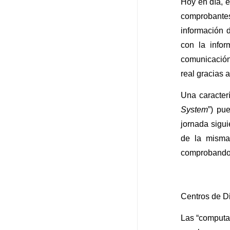
Hoy en día, 
comprobantes
información 
con la info
comunicación 
real gracias 
Una caracter
System
”) pu
jornada sigui
de la misma
comprobando q
Centros de Di
Las “computad