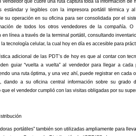
el vendedor que cubre una ruta captura toda la información de
 estándar y legibles con la impresora portátil térmica y al
de su operación en su oficina para ser consolidada por el si
rmación de todos los otros vendedores de la compañía. O 
en línea a través de la terminal portátil, consultando inventar
a la tecnología celular, la cual hoy en día es accesible para prá
ística adicional de las PDT’s de hoy es que al contar con tec
eden guiar “vuelta a vuelta” al vendedor para llegar a cad
endo una ruta óptima, y una vez ahí, puede registrar en cada 
, dando a su oficina central información sobre su grado 
ue el vendedor cumplió con las visitas obligadas por su super
stribución
oras portátiles” también son utilizadas ampliamente para llev