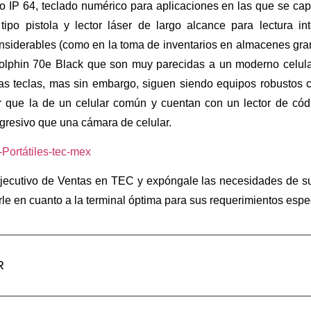
o IP 64, teclado numérico para aplicaciones en las que se cap
ipo pistola y lector láser de largo alcance para lectura i
nsiderables (como en la toma de inventarios en almacenes gran
lphin 70e Black que son muy parecidas a un moderno celular
as teclas, mas sin embargo, siguen siendo equipos robustos c
que la de un celular común y cuentan con un lector de códi
resivo que una cámara de celular.
jecutivo de Ventas en TEC y expóngale las necesidades de su
rle en cuanto a la terminal óptima para sus requerimientos espec
R