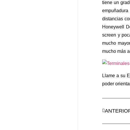
tiene un grad
empuñadura t
distancias co
Honeywell Do
screen y poc
mucho mayor 
mucho más ag
Llame a su E
poder orienta
ANTERIO