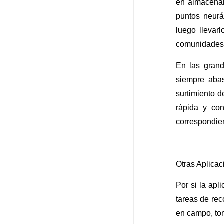
en almacenam
puntos neurá
luego llevar
comunidades 
En las gran
siempre abas
surtimiento d
rápida y co
correspondie
Otras Aplica
Por si la apl
tareas de rec
en campo, tom