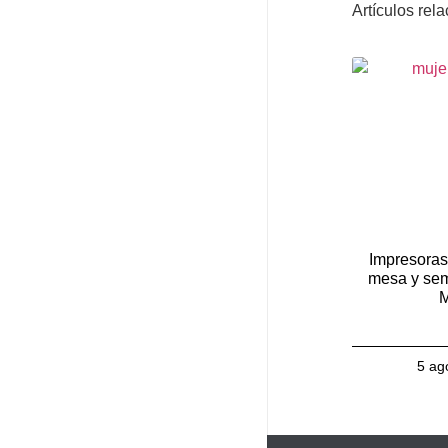
Artículos rel
Impresoras
mesa y sem
M
5 ag