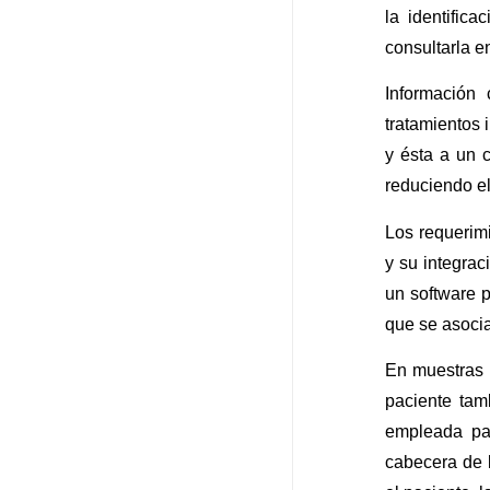
la identific
consultarla e
Información
tratamientos
y ésta a un 
reduciendo el
Los requerimi
y su integrac
un software 
que se asocia
En muestras m
paciente tam
empleada par
cabecera de 