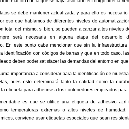
la información con la que se haya asociado el código directamen
atos se debe mantener actualizada y para ello es necesario
or eso que hablamos de diferentes niveles de automatizació
n total del mismo, si bien, se pueden alcanzar altos niveles d
pre será necesaria en alguna etapa del desarrollo de
o. En este punto cabe mencionar que sin la infraestructura
a identificación con códigos de barras y que en todo caso, las
leado deben poder satisfacer las demandas del entorno en que
suma importancia a considerar para la identificación de muestra
etas, pues esto determinará tanto la calidad como la durab
la etiqueta para adherirse a los contenedores empleados para 
endable es que se utilice una etiqueta de adhesivo acríl
como temperaturas extremas o altos niveles de humedad, 
ímicos, conviene usar etiquetas especiales que sean resistent