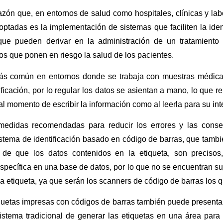
azón que, en entornos de salud como hospitales, clínicas y la
ptadas es la implementación de sistemas que faciliten la ident
 que pueden derivar en la administración de un tratamiento
los que ponen en riesgo la salud de los pacientes.
más común en entornos donde se trabaja con muestras médicas 
ificación, por lo regular los datos se asientan a mano, lo que r
 al momento de escribir la información como al leerla para su int
edidas recomendadas para reducir los errores y las conse
stema de identificación basado en código de barras, que tambi
a de que los datos contenidos en la etiqueta, son precisos
specífica en una base de datos, por lo que no se encuentran suje
la etiqueta, ya que serán los scanners de código de barras los q
quetas impresas con códigos de barras también puede presentar 
istema tradicional de generar las etiquetas en una área para 