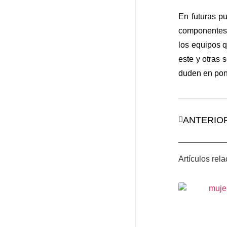
En futuras p
componentes n
los equipos 
este y otras
duden en pon
ANTERIO
Artículos rel