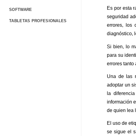
Es por esta r
SOFTWARE
seguridad ado
TABLETAS PROFESIONALES
errores, los
TERMINALES PORTÁTILES
diagnóstico, 
CONTÁCTANOS
Si bien, lo 
FORMULARIO DE CONTACTO
para su ident
errores tanto
TRABAJA CON NOSOTROS
Una de las m
CORPORATIVO
adoptar un si
BLOG
la diferenci
AYUDA
información e
de quien lea 
El uso de eti
se sigue el s