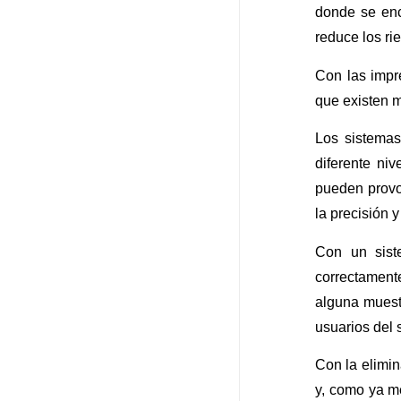
donde se enc
reduce los ri
Con las impr
que existen m
Los sistemas
diferente ni
pueden provo
la precisión y
Con un sist
correctament
alguna muestr
usuarios del 
Con la elimi
y, como ya me