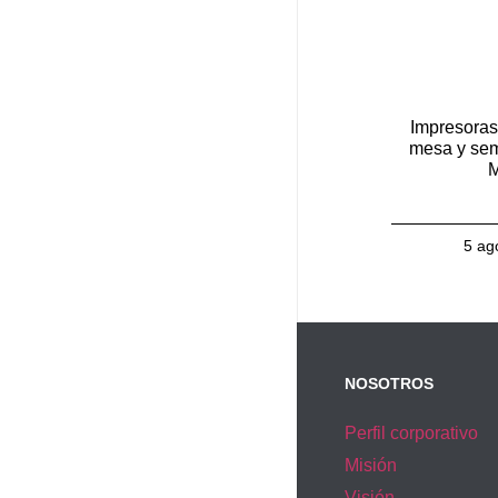
Impresoras
mesa y sem
M
5 ag
NOSOTROS
Perfil corporativo
Misión
Visión