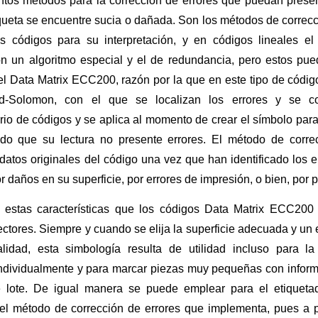
intos métodos para la corrección de errores que puedan presen
queta se encuentre sucia o dañada. Son los métodos de correcció
os códigos para su interpretación, y en códigos lineales e
con un algoritmo especial y el de redundancia, pero estos pu
el Data Matrix ECC200, razón por la que en este tipo de códi
-Solomon, con el que se localizan los errores y se cor
o de códigos y se aplica al momento de crear el símbolo para 
do que su lectura no presente errores. El método de corr
datos originales del código una vez que han identificado los e
or daños en su superficie, por errores de impresión, o bien, por
 estas características que los códigos Data Matrix ECC20
tores. Siempre y cuando se elija la superficie adecuada y un 
idad, esta simbología resulta de utilidad incluso para la
 individualmente y para marcar piezas muy pequeñas con infor
lote. De igual manera se puede emplear para el etiquetad
 el método de corrección de errores que implementa, pues a 