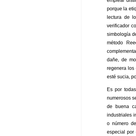
emplear dist
porque la eti
lectura de l
verificador 
simbología d
método Reed
complementari
dañe, de mo
regenera los 
esté sucia, p
Es por todas
numerosos sec
de buena cal
industriales
o número de 
especial por