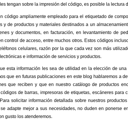
les tengan sobre la impresión del código, es posible la lectura 
n código ampliamente empleado para el etiquetado de compon
 y de productos y materiales destinados a un almacenamiento 
ienes y documentos, en facturación, en levantamiento de pedi
en control de acceso, entre muchos otros. Estos códigos inclu
eléfonos celulares, razón por la que cada vez son más utiliza
lectrónicas e información de servicios y productos.
e esta información les sea de utilidad en la elección de un
s que en futuras publicaciones en este blog hablaremos a deta
ones que reciben y que en nuestro catálogo de productos enc
 códigos de barras, impresoras de etiquetas, escáneres para 
 Para solicitar información detallada sobre nuestros producto
 se adapte mejor a sus necesidades, no duden en ponerse en
on gusto los atenderemos.