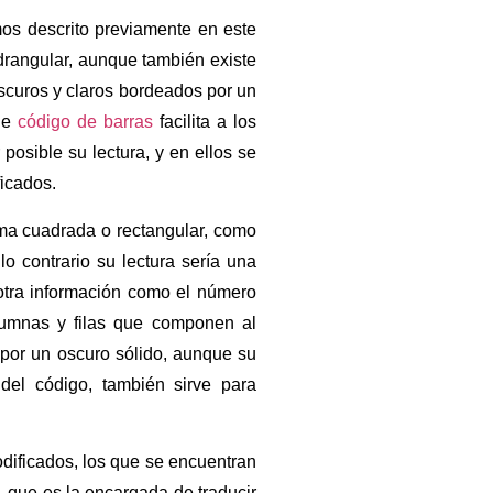
os descrito previamente en este
drangular, aunque también existe
scuros y claros bordeados por un
 de
código de barras
facilita a los
r posible su lectura, y en ellos se
ficados.
ma cuadrada o rectangular, como
 contrario su lectura sería una
 otra información como el número
lumnas y filas que componen al
 por un oscuro sólido, aunque su
 del código, también sirve para
dificados, los que se encuentran
, que es la encargada de traducir