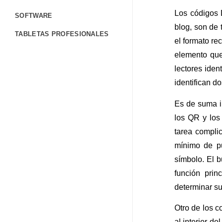
Los códigos 
SOFTWARE
blog, son de
TABLETAS PROFESIONALES
el formato re
TERMINALES PORTÁTILES
elemento que
lectores ident
CONTÁCTANOS
identifican d
FORMULARIO DE CONTACTO
Es de suma i
TRABAJA CON NOSOTROS
los QR y los
CORPORATIVO
tarea compli
BLOG
mínimo de pu
símbolo. El 
AYUDA
función prin
determinar su
Otro de los 
al interior d