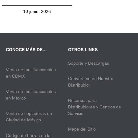
10 junio, 2026
CONOCE MÁS DE…
OTROS LINKS
Soporte y Descargas
Venta de multifuncionales
en CDMX
Convertirse en Nuestro
Distribuidor
Venta de multifuncionales
en Mexico
Recursos para
Distribuidores y Centros de
Venta de copiadoras en
Servicio
Ciudad de México
Mapa del Sitio
Código de barras en la