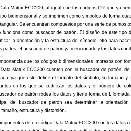
Data Matrix ECC200, al igual que los códigos QR que ya hem
 tipo bidimensional y se imprimen como símbolos de forma cua
ctangular. Se encuentran compuestos por una serie de puntos o
 funciona como buscador de patrón. El diseño de este tipo
ificar la orientación y la estructura del símbolo, ello para hace
os partes: el buscador de patrón ya mencionado y los datos codi
mportancia que los códigos bidimensionales impresos con for
 Data Matrix ECC200 cuenten con el buscador de patrón, de lo
cada, ya que este define el formato del símbolo, su tamaño y
ntos en los que se codifican los datos y el número de co
buscador de patrón rodea los datos y tiene forma de L formada
cipal del buscador de patrón sea determinar la orientación
 tamaño, estructura y distorsión.
componentes de un código Data Matrix ECC200 son los datos co
el buscador de patrón. Estos datos son codificados en una matriz