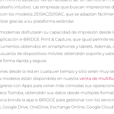
 diseño intuitivo. Las empresas que buscan impresiones d
con los modelos 2510AC/2010AC, que se adaptan fácilmen
ilizar gracias a su plataforma estándar.
s modernas disfrutarán su capacidad de impresión desde l
 aplicación e-BRIDGE Print & Capture, que igual permite e
ocumentos obtenidos en smartphones y tablets. Además, c
s usuarios de dispositivos móviles obtendrán soporte y sati
e forma rápida y segura.
ones desde la red en cualquier tiempo y sitio serán muy 
s modelos están disponibles en nuestra
venta de multifu
grarse con Apps para volver más cómodas sus operacion
ece Toshiba, obtendrán sus datos desde múltiples format
rca brinda la app e-BRIDGE para gestionar con los servic
 Google Drive, OneDrive, Exchange Online, Google Cloud P