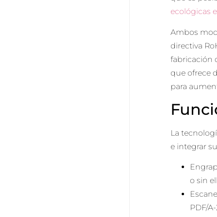
ecológicas 
Ambos model
directiva Ro
fabricación
que ofrece 
para aumenta
Funci
La tecnolog
e integrar s
Engrap
o sin el
Escane
PDF/A-