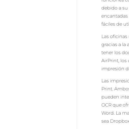
debido a su
encantadas 
fáciles de ut
Las oficina
gracias a la
tener los d
AirPrint, lo
impresión d
Las impresi
Print. Ambo
pueden inte
OCR que ofr
Word. La ma
sea Dropbox,