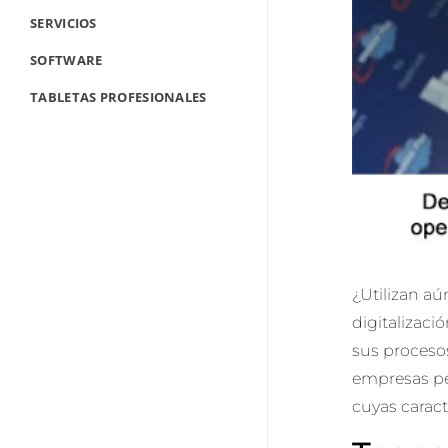
SERVICIOS
SOFTWARE
TABLETAS PROFESIONALES
TERMINALES PORTÁTILES
CONTÁCTANOS
FORMULARIO DE CONTACTO
TRABAJA CON NOSOTROS
CORPORATIVO
¿Utilizan a
BLOG
digitalizaci
sus proceso
AYUDA
empresas pe
cuyas caract