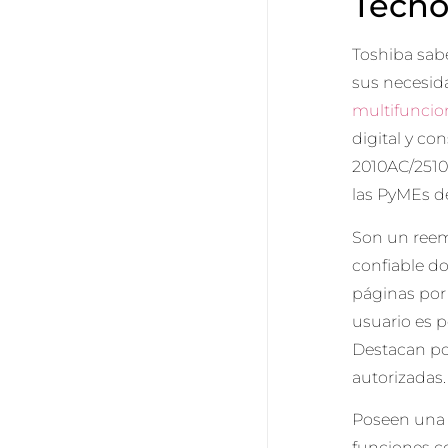
Tecno
Toshiba sab
sus necesida
multifuncio
digital y co
2010AC/2510
las PyMEs d
Son un reem
confiable do
páginas por
usuario es 
Destacan po
autorizadas.
Poseen una p
funciones co