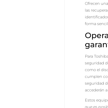
Ofrecen una
las recupera
identificad
forma sencil
Opera
garan
Para Toshiba
seguridad d
como el disc
cumplen con
seguridad de
accederán a 
Estos equip
que es posi