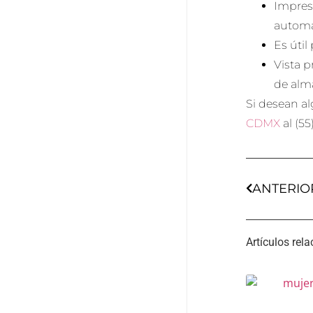
Impres
automá
Es útil
Vista p
de alm
Si desean al
CDMX
al (55
ANTERIO
Artículos rel