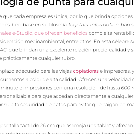
logía de punta para cualqui
e que cada empresa es única, por lo que brinda opciones 
des. Con base en su filosofía
Together Information
, han 
nales e-Studio
, que ofrecen beneficios
como alta rentabil
nsideración medioambiental, entre otros. En esta célebre 
AC, que brindan una excelente relación precio-calidad y 
e prácticamente cualquier rubro.
plazo adecuado para las viejas
copiadoras
e impresoras,
cumentos a color de alta calidad. Ofrecen una velocidad 
 minuto e impresiones con una resolución de hasta 600 × 
personalizable para que accedan directamente a cualquier
r su alta seguridad de datos para evitar que caigan en 
antalla táctil de 26 cm que asemeja una tablet y ofrecen
n mínimo esfuerzo. No es necesario ser un técnico en mul