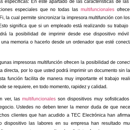
as específicas: En este apartado de las características de la
nciones especiales que no todas las
multifuncionales
ofrece
i, la cual permite sincronizar la impresora multifunción con los
 Esto significa que si un empleado está realizando su trabajo
drá la posibilidad de imprimir desde ese dispositivo móvi
una memoria o hacerlo desde un ordenador que esté conecta
gunas impresoras multifunción ofrecen la posibilidad de cone
 directa, por lo que usted podrá imprimir un documento sin l
sta función facilita de manera muy importante el trabajo rea
de se requiere, en todo momento, rapidez y calidad.
 ver, las
multifuncionales
son dispositivos muy sofisticados 
gocio. Ustedes no deben tener la menor duda de que neces
hos clientes que han acudido a TEC Electrónica han afirma
o dispositivo las labores en su empresa han resultado m