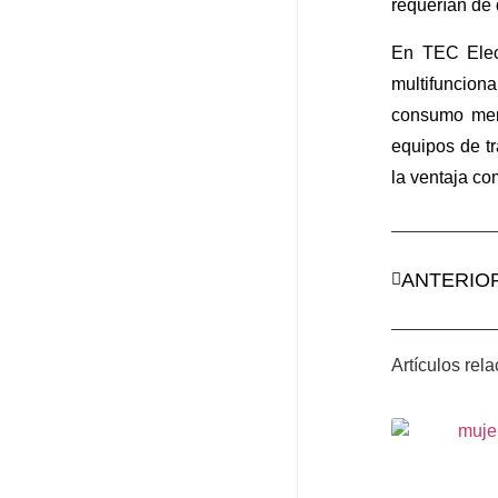
requerían de 
En TEC Elect
multifunciona
consumo mens
equipos de t
la ventaja co
ANTERIO
Artículos rel