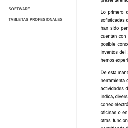
presentaremos
SOFTWARE
Lo primero 
TABLETAS PROFESIONALES
sofisticadas 
han sido pen
TERMINALES PORTÁTILES
cuentan con 
CONTÁCTANOS
posible conc
FORMULARIO DE CONTACTO
inventos del 
hemos experi
TRABAJA CON NOSOTROS
De esta maner
CORPORATIVO
herramienta q
BLOG
actividades 
AYUDA
indica, diver
correo electr
oficinas o en
otras funci