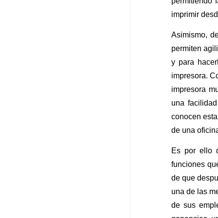
permitiendo 
imprimir des
Asimismo, de
permiten agi
y para hacer
impresora. Co
impresora mul
una facilida
conocen estas
de una oficin
Es por ello 
funciones qu
de que despué
una de las me
de sus emple