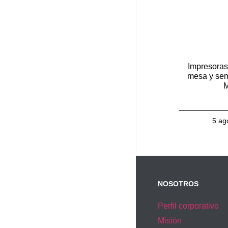
Impresoras
mesa y sem
M
5 ag
NOSOTROS
Perfil corporativo
Misión