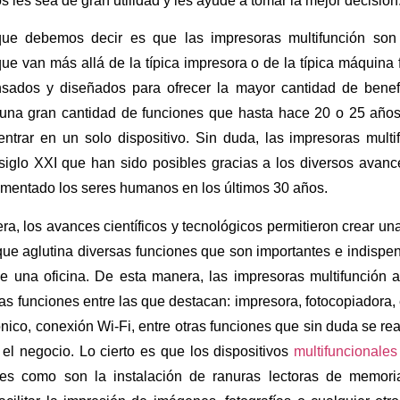
 les sea de gran utilidad y les ayude a tomar la mejor decisión
que debemos decir es que las impresoras multifunción son
que van más allá de la típica impresora o de la típica máquina 
sados y diseñados para ofrecer la mayor cantidad de benefi
una gran cantidad de funciones que hasta hace 20 o 25 años
entrar en un solo dispositivo. Sin duda, las impresoras mult
siglo XXI que han sido posibles gracias a los diversos avance
mentado los seres humanos en los últimos 30 años.
a, los avances científicos y tecnológicos permitieron crear u
ue aglutina diversas funciones que son importantes e indispen
de una oficina. De esta manera, las impresoras multifunción 
sas funciones entre las que destacan: impresora, fotocopiadora
ónico, conexión Wi-Fi, entre otras funciones que sin duda se re
 el negocio. Lo cierto es que los dispositivos
multifuncionales
ones como son la instalación de ranuras lectoras de memo