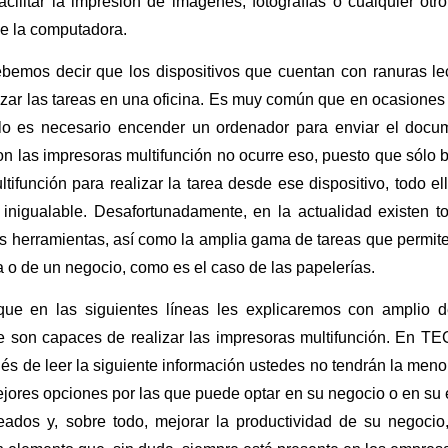
facilitar la impresión de imágenes, fotografías o cualquier o
de la computadora.
bemos decir que los dispositivos que cuentan con ranuras l
lizar las tareas en una oficina. Es muy común que en ocasione
lo es necesario encender un ordenador para enviar el docu
n las impresoras multifunción no ocurre eso, puesto que sólo b
tifunción para realizar la tarea desde ese dispositivo, todo e
d inigualable. Desafortunadamente, en la actualidad existen
 herramientas, así como la amplia gama de tareas que permite re
a o de un negocio, como es el caso de las papelerías.
que en las siguientes líneas les explicaremos con amplio d
e son capaces de realizar las impresoras multifunción. En TE
s de leer la siguiente información ustedes no tendrán la meno
jores opciones por las que puede optar en su negocio o en su 
ados y, sobre todo, mejorar la productividad de su negocio