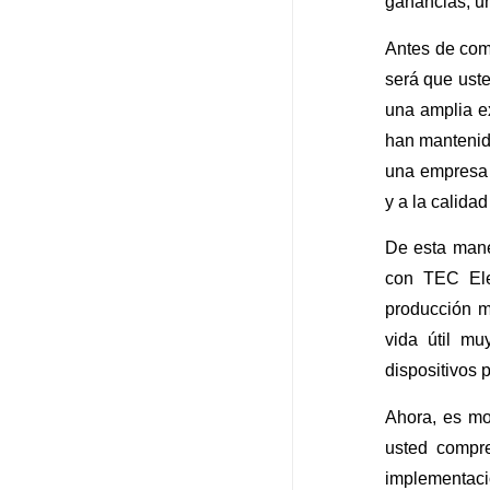
ganancias, un
Antes de com
será que ust
una amplia ex
han mantenid
una empresa 
y a la calid
De esta mane
con TEC Ele
producción m
vida útil mu
dispositivos p
Ahora, es mo
usted compr
implementació