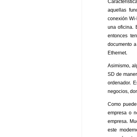
Característic
aquellas fu
conexión Wi-F
una oficina.
entonces ten
documento a 
Ethernet.
Asimismo, al
SD de manera
ordenador. E
negocios, don
Como pueden
empresa o ne
empresa. Muc
este modern