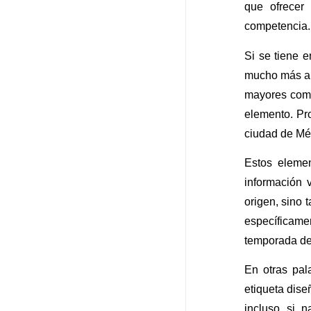
que ofrecer
competencia. 
Si se tiene e
mucho más am
mayores comp
elemento. Pr
ciudad de Mé
Estos eleme
información 
origen, sino
específicamen
temporada de
En otras pal
etiqueta dis
incluso si 