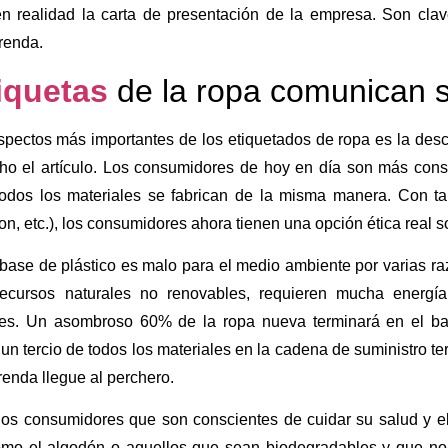
n realidad la carta de presentación de la empresa. Son clav
prenda.
iquetas
de la ropa comunican s
pectos más importantes de los etiquetados de ropa es la descr
ho el artículo. Los consumidores de hoy en día son más con
odos los materiales se fabrican de la misma manera. Con tant
ilon, etc.), los consumidores ahora tienen una opción ética real 
 base de plástico es malo para el medio ambiente por varias r
recursos naturales no renovables, requieren mucha energí
es. Un asombroso 60% de la ropa nueva terminará en el ba
un tercio de todos los materiales en la cadena de suministro 
enda llegue al perchero.
, los consumidores que son conscientes de cuidar su salud y 
omo el algodón o aquellos que sean biodegradables y que no l