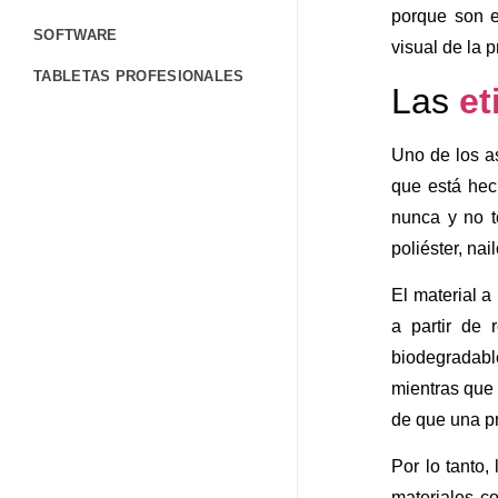
porque son e
SOFTWARE
visual de la 
TABLETAS PROFESIONALES
Las
et
TERMINALES PORTÁTILES
Uno de los as
CONTÁCTANOS
que está hec
FORMULARIO DE CONTACTO
nunca y no t
TRABAJA CON NOSOTROS
poliéster, na
CORPORATIVO
El material a
BLOG
a partir de 
biodegradabl
AYUDA
mientras que 
de que una pr
Por lo tanto
materiales c