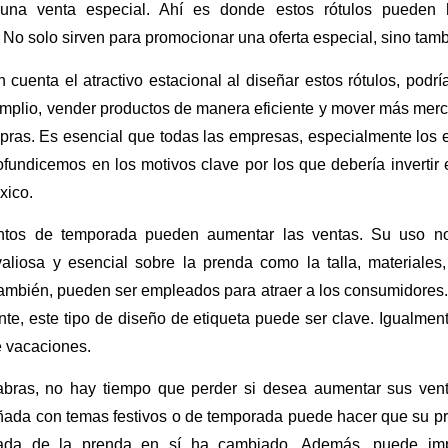
 una venta especial. Ahí es donde estos rótulos pueden h
No solo sirven para promocionar una oferta especial, sino tambi
n cuenta el atractivo estacional al diseñar estos rótulos, podrí
plio, vender productos de manera eficiente y mover más merc
ras. Es esencial que todas las empresas, especialmente los
ofundicemos en los motivos clave por los que debería invertir
xico
.
ntos de temporada pueden aumentar las ventas. Su uso no 
valiosa y esencial sobre la prenda como la talla, materiales
 también, pueden ser empleados para atraer a los consumidores
te, este tipo de diseño de etiqueta puede ser clave. Igualment
 vacaciones.
abras, no hay tiempo que perder si desea aumentar sus vent
eñada con temas festivos o de temporada puede hacer que su p
nada de la prenda en sí ha cambiado. Además, puede im