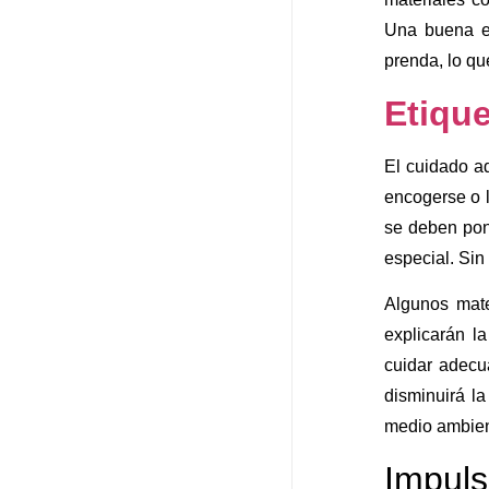
Una buena et
prenda, lo qu
Etiqu
El cuidado a
encogerse o l
se deben pon
especial. Si
Algunos mate
explicarán l
cuidar adecu
disminuirá l
medio ambien
Impuls