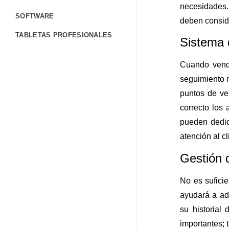
necesidades.
SOFTWARE
deben conside
TABLETAS PROFESIONALES
Sistema 
TERMINALES PORTÁTILES
Cuando vende
CONTÁCTANOS
seguimiento 
FORMULARIO DE CONTACTO
puntos de ve
correcto los 
TRABAJA CON NOSOTROS
pueden dedic
CORPORATIVO
atención al cl
BLOG
Gestión d
AYUDA
No es suficie
ayudará a adm
su historial
importantes; 