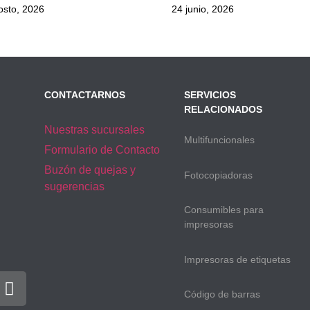
osto, 2026
24 junio, 2026
CONTACTARNOS
SERVICIOS
RELACIONADOS
Nuestras sucursales
Multifuncionales
Formulario de Contacto
Buzón de quejas y
Fotocopiadoras
sugerencias
Consumibles para
impresoras
Impresoras de etiquetas
Código de barras