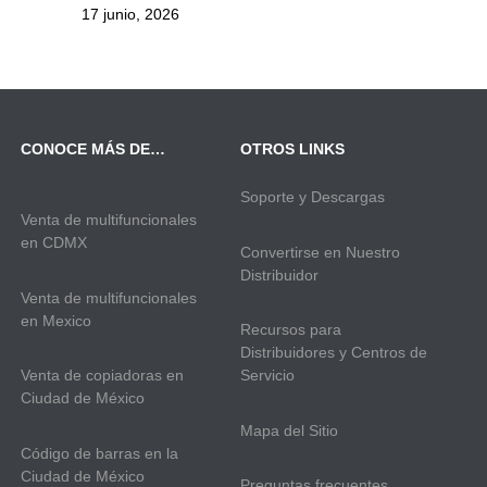
17 junio, 2026
CONOCE MÁS DE…
OTROS LINKS
Soporte y Descargas
Venta de multifuncionales
en CDMX
Convertirse en Nuestro
Distribuidor
Venta de multifuncionales
en Mexico
Recursos para
Distribuidores y Centros de
Venta de copiadoras en
Servicio
Ciudad de México
Mapa del Sitio
Código de barras en la
Ciudad de México
Preguntas frecuentes